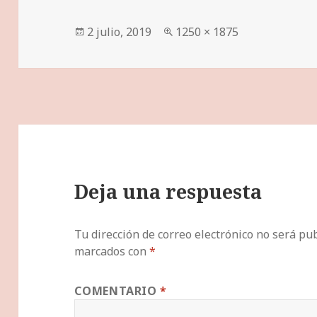
Publicado
Tamaño
2 julio, 2019
1250 × 1875
el
completo
Deja una respuesta
Tu dirección de correo electrónico no será pub
marcados con
*
COMENTARIO
*