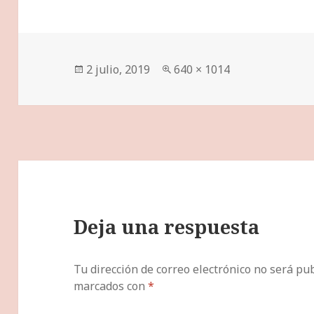
Publicado
Tamaño
2 julio, 2019
640 × 1014
el
completo
Deja una respuesta
Tu dirección de correo electrónico no será pub
marcados con
*