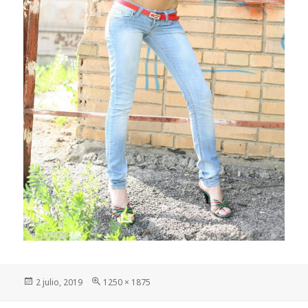
Publicado
Tamaño
2 julio, 2019
1250 × 1875
el
completo