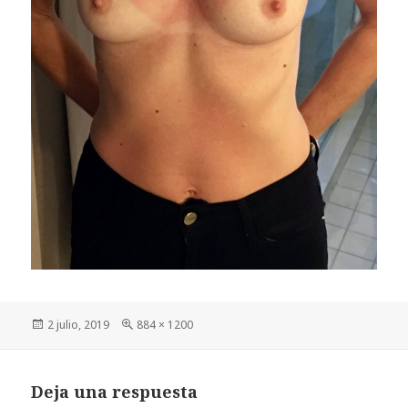
Publicado
Tamaño
2 julio, 2019
884 × 1200
el
completo
Deja una respuesta