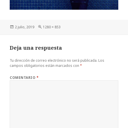
Publicado
Tamaño
2 julio, 2019
1280 × 853
el
completo
Deja una respuesta
Tu dirección de correo electrónico no será publicada.
Los
campos obligatorios están marcados con
*
COMENTARIO
*