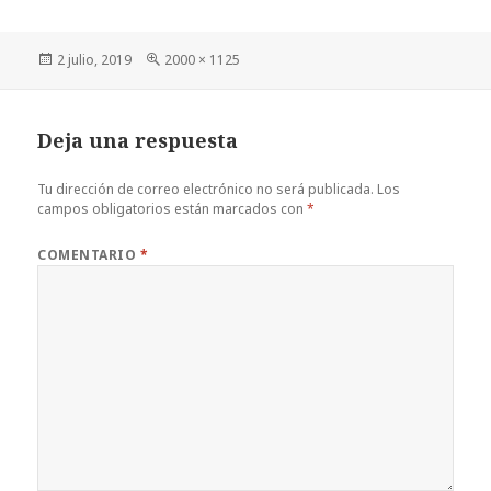
Publicado
Tamaño
2 julio, 2019
2000 × 1125
el
completo
Deja una respuesta
Tu dirección de correo electrónico no será publicada.
Los
campos obligatorios están marcados con
*
COMENTARIO
*