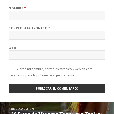
NOMBRE
*
CORREO ELECTRÓNICO
*
WEB
Guarda mi nombre, correo electrónico y web en este
navegador para la próxima vez que comente.
Navegación
PUBLICADO EN
de
138 Fotos de Mujeres Hermosas Topless