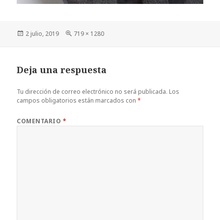
Publicado
Tamaño
2 julio, 2019
719 × 1280
el
completo
Deja una respuesta
Tu dirección de correo electrónico no será publicada.
Los
campos obligatorios están marcados con
*
COMENTARIO
*