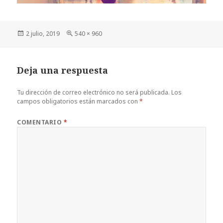
Publicado
Tamaño
2 julio, 2019
540 × 960
el
completo
Deja una respuesta
Tu dirección de correo electrónico no será publicada.
Los
campos obligatorios están marcados con
*
COMENTARIO
*